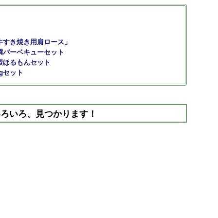
牛すき焼き用肩ロース」
撰バーベキューセット
製ほるもんセット
gセット
いろいろ、見つかります！