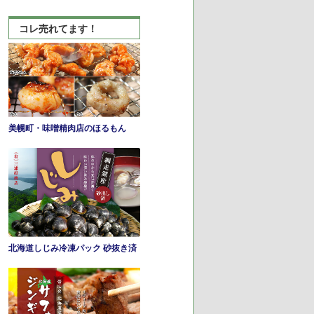
れ
ま
コレ売れてます！
で
の
逸
品
美幌町・味噌精肉店のほるもん
北海道しじみ冷凍パック 砂抜き済