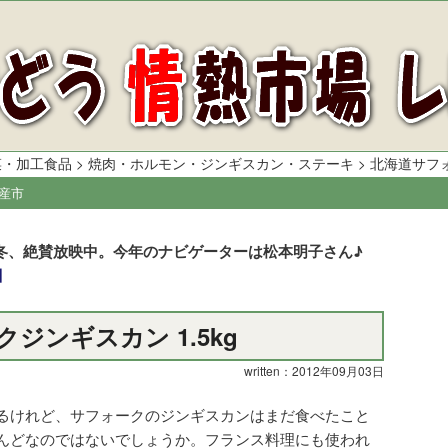
菜・加工食品
>
焼肉・ホルモン・ジンギスカン・ステーキ
> 北海道サフォ
産市
013冬、絶賛放映中。今年のナビゲーターは松本明子さん♪
ジンギスカン 1.5kg
written：2012年09月03日
るけれど、サフォークのジンギスカンはまだ食べたこと
んどなのではないでしょうか。フランス料理にも使われ