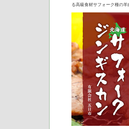
ツ
へ
る高級食材サフォーク種の羊
へ
移
移
動
動