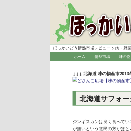
ほっかいどう情熱市場レビュー
>
肉・野
メ
ホーム
情熱市場
味の物
メ
サ
イ
イ
ブ
ン
↓↓↓ 北海道 味の物産市2
メ
ン
コ
ニ
コ
ン
ュ
北海道サフォーク
ー
ン
テ
テ
ン
ン
ツ
ジンギスカンは良く食べてい
が無いという道民の方がほと