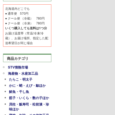
北海道内どこでも
● 通常便 570円
● クール便 （冷蔵） 780円
● クール便 （冷凍） 780円
いくつ購入しても送料は1つ分
お届け温度帯（常温/冷凍/冷
蔵）、お届け場所、指定した配
送希望日が同じ場合
商品カテゴリ
STV情熱市場
海産物・水産加工品
たらこ・明太子
かに・蛸・えび・鯨ほか
鮮魚・干し魚
筋子・いくら・数の子ほか
貝柱・飯寿司・松前漬・珍
味ほか