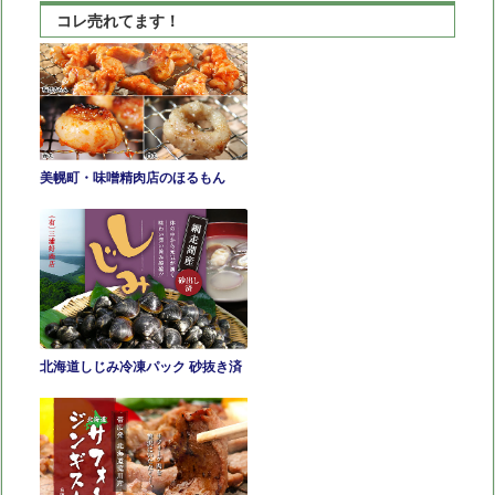
ま
コレ売れてます！
で
の
逸
品
美幌町・味噌精肉店のほるもん
北海道しじみ冷凍パック 砂抜き済