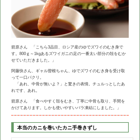
箭原さん 「こちら3品目、ロシア産のゆでズワイのむき身で
す。800ｇ～1kgあるズワイガニの足の一番太い部分の殻をむか
せていただきました。」
阿藤快さん、ギャル曽根ちゃん、ゆでズワイのむき身を受け取
って一口パクリ。
「あれ、中骨が無いよ？」と驚きの表情。チュルっとしたあ
れです、あれ。
箭原さん 「食べやすく殻をむき、丁寧に中骨も取り、手間を
かけてあります。しかも使いやすいバラ凍結にしました。」
本当のカニを巻いたカニ手巻きずし