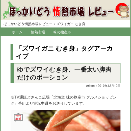
ほっかいどう情熱市場レビュー
>
ズワイガニ むき身
メ
ホーム
メ
サ
情熱市場
味の物産市
イ
イ
ブ
ン
「
ズワイガニ むき身
」タグアーカ
メ
ン
コ
イブ
ニ
コ
ン
ュ
ー
ゆでズワイむき身、一番太い脚肉
ン
テ
だけのポーション
テ
ン
written：2010年12月12日
ン
ツ
ツ
へ
※TV通販どさんこ広場「北海道 味の物産市 グルメショッピン
グ」番組より実況中継をお送りしています。
へ
移
移
動
動