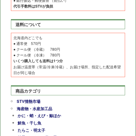
● 銀行振込・郵便振替 （前払い）
代引手数料はSTVが負担
送料について
北海道内どこでも
● 通常便 570円
● クール便 （冷蔵） 780円
● クール便 （冷凍） 780円
いくつ購入しても送料は1つ分
お届け温度帯（常温/冷凍/冷蔵）、お届け場所、指定した配送希望
日が同じ場合
商品カテゴリ
STV情熱市場
海産物・水産加工品
かに・蛸・えび・鯨ほか
鮮魚・干し魚
たらこ・明太子