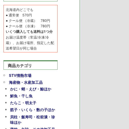
北海道内どこでも
● 通常便 570円
● クール便 （冷蔵） 780円
● クール便 （冷凍） 780円
いくつ購入しても送料は1つ分
お届け温度帯（常温/冷凍/冷
蔵）、お届け場所、指定した配
送希望日が同じ場合
商品カテゴリ
STV情熱市場
海産物・水産加工品
かに・蛸・えび・鯨ほか
鮮魚・干し魚
たらこ・明太子
筋子・いくら・数の子ほか
貝柱・飯寿司・松前漬・珍
味ほか