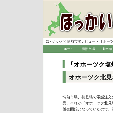
ほっかいどう情熱市場レビュー
>
オホー
メ
ホーム
情熱市場
味の物
メ
サ
イ
イ
ブ
ン
「
オホーツク塩
メ
ン
コ
ニ
オホーツク北見
コ
ン
ュ
ー
ン
テ
テ
ン
情熱市場、初登場で電話注文
品、それが「オホーツク北見
ン
ツ
販売開始となっていたので、