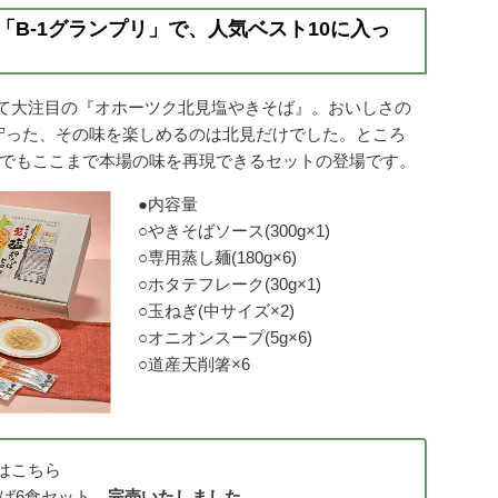
「B-1グランプリ」で、人気ベスト10に入っ
て大注目の『オホーツク北見塩やきそば』。おいしさの
を守った、その味を楽しめるのは北見だけでした。ところ
庭でもここまで本場の味を再現できるセットの登場です。
●内容量
○やきそばソース(300g×1)
○専用蒸し麺(180g×6)
○ホタテフレーク(30g×1)
○玉ねぎ(中サイズ×2)
○オニオンスープ(5g×6)
○道産天削箸×6
はこちら
そば6食セット
完売いたしました