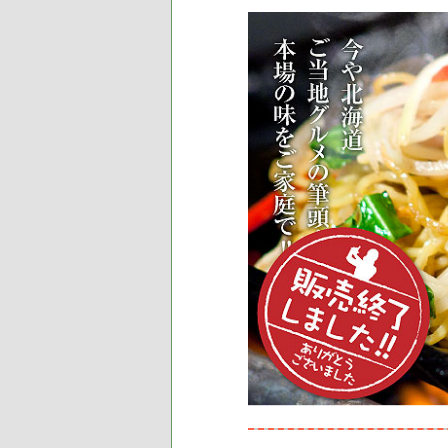
ツ
へ
へ
移
移
動
動