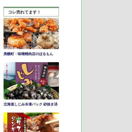
れ
ま
コレ売れてます！
で
の
逸
品
美幌町・味噌精肉店のほるもん
北海道しじみ冷凍パック 砂抜き済