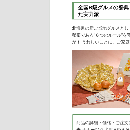
全国B級グルメの祭典
た実力派
北海道の新ご当地グルメとし
秘密である”８つのルール”
が！ うれしいことに、ご家
商品の詳細・価格・ご注文
◆ オホーツク北見塩やき