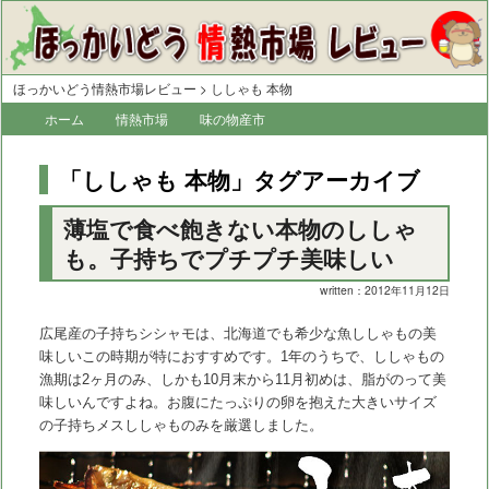
ほっかいどう情熱市場レビュー
>
ししゃも 本物
メ
ホーム
メ
サ
情熱市場
味の物産市
イ
イ
ブ
ン
「
ししゃも 本物
」タグアーカイブ
メ
ン
コ
ニ
薄塩で食べ飽きない本物のししゃ
コ
ン
ュ
ー
も。子持ちでプチプチ美味しい
ン
テ
written：2012年11月12日
テ
ン
ン
ツ
広尾産の子持ちシシャモは、北海道でも希少な魚ししゃもの美
味しいこの時期が特におすすめです。1年のうちで、ししゃもの
ツ
へ
漁期は2ヶ月のみ、しかも10月末から11月初めは、脂がのって美
へ
移
味しいんですよね。お腹にたっぷりの卵を抱えた大きいサイズ
の子持ちメスししゃものみを厳選しました。
移
動
動