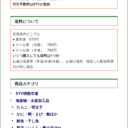
代引手数料はSTVが負担
送料について
北海道内どこでも
● 通常便 570円
● クール便 （冷蔵） 780円
● クール便 （冷凍） 780円
いくつ購入しても送料は1つ分
お届け温度帯（常温/冷凍/冷蔵）、お届け場所、指定した配送希望
日が同じ場合
商品カテゴリ
STV情熱市場
海産物・水産加工品
たらこ・明太子
かに・蛸・えび・鯨ほか
鮮魚・干し魚
筋子・いくら・数の子ほか