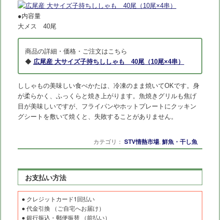
●内容量
大メス 40尾
商品の詳細・価格・ご注文はこちら
◆
広尾産 大サイズ子持ちししゃも 40尾（10尾×4串）
ししゃもの美味しい食べかたは、冷凍のまま焼いてOKです。身
が柔らかく、ふっくらと焼き上がります。魚焼きグリルも焦げ
目が美味しいですが、フライパンやホットプレートにクッキン
グシートを敷いて焼くと、失敗することがありません。
カテゴリ：
STV情熱市場
,
鮮魚・干し魚
お支払い方法
● クレジットカード1回払い
● 代金引換 （ご自宅へお届け）
● 銀行振込・郵便振替 （前払い）