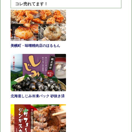
コレ売れてます！
で
の
逸
品
美幌町・味噌精肉店のほるもん
北海道しじみ冷凍パック 砂抜き済