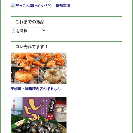
これまでの逸品
こ
れ
ま
コレ売れてます！
で
の
逸
品
美幌町・味噌精肉店のほるもん