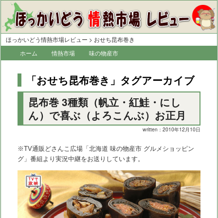
ほっかいどう情熱市場レビュー
>
おせち昆布巻き
メ
ホーム
メ
サ
情熱市場
味の物産市
イ
イ
ブ
ン
「
おせち昆布巻き
」タグアーカイブ
メ
ン
コ
ニ
昆布巻 3種類（帆立・紅鮭・にし
コ
ン
ュ
ー
ん）で喜ぶ（よろこんぶ）お正月
ン
テ
written：2010年12月10日
テ
ン
ン
ツ
※TV通販どさんこ広場「北海道 味の物産市 グルメショッピン
グ」番組より実況中継をお送りしています。
ツ
へ
へ
移
移
動
動