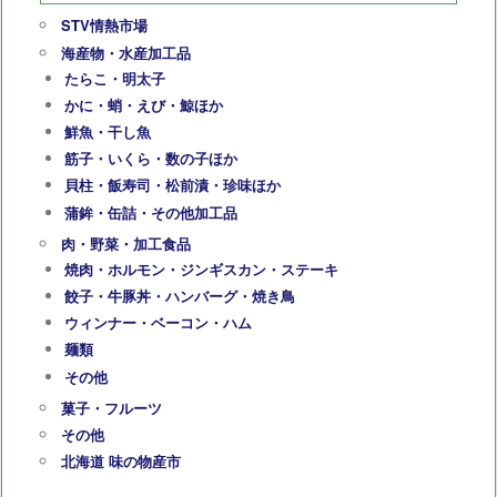
STV情熱市場
海産物・水産加工品
たらこ・明太子
かに・蛸・えび・鯨ほか
鮮魚・干し魚
筋子・いくら・数の子ほか
貝柱・飯寿司・松前漬・珍味ほか
蒲鉾・缶詰・その他加工品
肉・野菜・加工食品
焼肉・ホルモン・ジンギスカン・ステーキ
餃子・牛豚丼・ハンバーグ・焼き鳥
ウィンナー・ベーコン・ハム
麺類
その他
菓子・フルーツ
その他
北海道 味の物産市