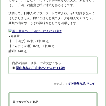
る時は一升ではなく、それぞれが同量なら大丈夫。東北地方で
は、一升漬、麹南蛮と呼ぶ地域もあるそうです。
漬物って、日本人のソウルフードですよね。辛い物好きな人に
はたまりません。白いごはんと強力タッグを組んでくれそう。
麺類の薬味や、うま味調味料としても活躍します。
●内容量：
【三升漬け】×2瓶（1瓶100g）
【にんにく味噌】×2瓶（1瓶100g）
計4瓶（400g）
商品の詳細・価格・ご注文はこちら
◆
栗山農家の三升漬けとにんにく味噌
カテゴリ：
STV情熱市場
,
その他
同じカテゴリの商品