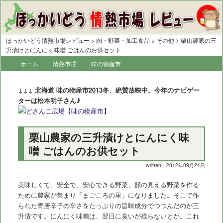
ほっかいどう情熱市場レビュー
>
肉・野菜・加工食品
>
その他
> 栗山農家の三
升漬けとにんにく味噌 ごはんのお供セット
メ
ホーム
メ
サ
情熱市場
味の物産市
イ
イ
ブ
ン
↓↓↓ 北海道 味の物産市2013冬、絶賛放映中。今年のナビゲー
メ
ン
コ
ターは松本明子さん♪
ニ
コ
ン
ュ
ー
ン
テ
栗山農家の三升漬けとにんにく味
テ
ン
噌 ごはんのお供セット
ン
ツ
written：2012年09月24日
ツ
へ
美味しくて、安全で、安心できる野菜、顔の見える野菜を作る
へ
移
ために農家が集まり「まごころの里」になりました。そこで作
られた青唐辛子の辛さをたっぷりの旨味成分でつつんだのが三
移
動
升漬です。にんにく味噌は、翌日に臭いが残らないとか。これ