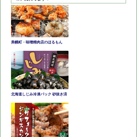
の
逸
品
美幌町・味噌精肉店のほるもん
北海道しじみ冷凍パック 砂抜き済