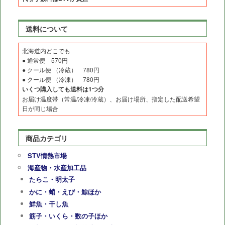
送料について
北海道内どこでも
● 通常便 570円
● クール便 （冷蔵） 780円
● クール便 （冷凍） 780円
いくつ購入しても送料は1つ分
お届け温度帯（常温/冷凍/冷蔵）、お届け場所、指定した配送希望
日が同じ場合
商品カテゴリ
STV情熱市場
海産物・水産加工品
たらこ・明太子
かに・蛸・えび・鯨ほか
鮮魚・干し魚
筋子・いくら・数の子ほか